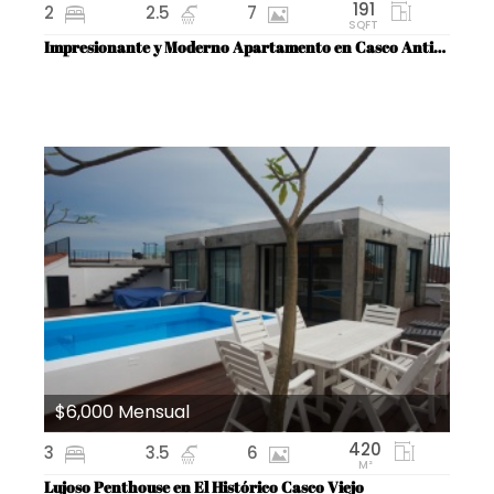
191
2
2.5
7
SQFT
Impresionante y Moderno Apartamento en Casco Antiguo
$6,000 Mensual
420
3
3.5
6
M²
Lujoso Penthouse en El Histórico Casco Viejo