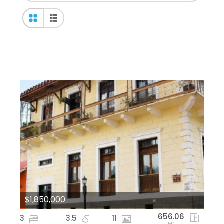
$1,850,000
656.06
3
3.5
11
M²